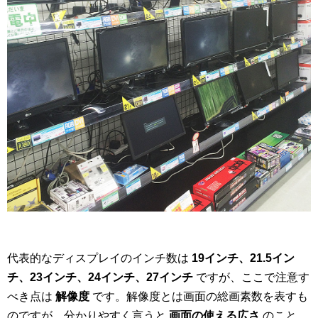
代表的なディスプレイのインチ数は
19インチ、21.5イン
チ、23インチ、24インチ、27インチ
ですが、ここで注意す
べき点は
解像度
です。解像度とは画面の総画素数を表すも
のですが、分かりやすく言うと
画面の使える広さ
のこと