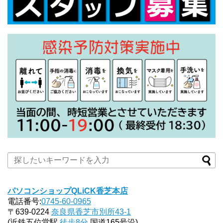
パソコンショップQLiCK香芝本店
電話番号:
0745-60-0965
〒639-0224
奈良県香芝市別所43-1
(近鉄五位堂駅
徒歩8分
国道165号沿)