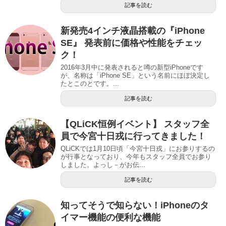
記事を読む
新発売4インチ液晶搭載の『iPhone
SE』 発表前に価格や性能をチェッ
ク！
2016年3月中に発表されると噂の新型iPhoneです
が、名称は「iPhone SE」という名前にほぼ決定し
たとこのとです。...
記事を読む
【QLiCK恒例イベント】 スタッフ全
員で今宮十日戎に行ってきました！
QLiCKでは1月10日頃「今宮十日戎」にお参りするの
が行事となっており、今年もスタッフ全員でお参り
しました。よっし－がお伝...
記事を読む
知ってそうで知らない！iPhoneのタ
イマー機能の便利な機能