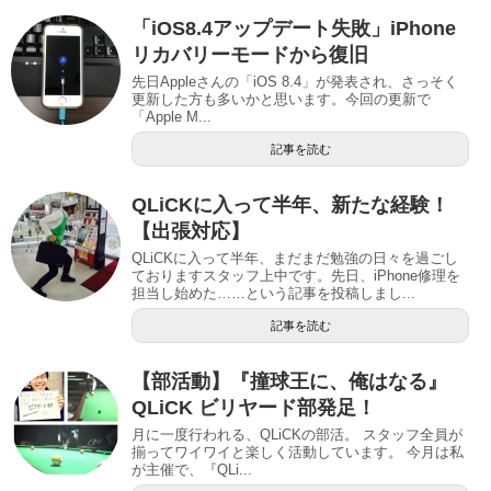
「iOS8.4アップデート失敗」iPhone
リカバリーモードから復旧
先日Appleさんの「iOS 8.4」が発表され、さっそく
更新した方も多いかと思います。今回の更新で
「Apple M...
記事を読む
QLiCKに入って半年、新たな経験！
【出張対応】
QLiCKに入って半年、まだまだ勉強の日々を過ごし
ておりますスタッフ上中です。先日、iPhone修理を
担当し始めた……という記事を投稿しまし...
記事を読む
【部活動】『撞球王に、俺はなる』
QLiCK ビリヤード部発足！
月に一度行われる、QLiCKの部活。 スタッフ全員が
揃ってワイワイと楽しく活動しています。 今月は私
が主催で、『QLi...