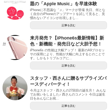
題の「Apple Music」を早速体験
iPhoneに不思議な「♫」マークが登場 先日、何とな
く自分のiPhoneのアップデートを試して見ると、見
慣れないアイコンが出現しまし...
記事を読む
来月発売？【iPhone6s最新情報】新
色・新機能・発売日など大胆予想！
iPhone6s の性能は大幅アップ！ 最新のA9プロセッ
サの採用により、性能が大幅に向上するとのことで
す。しかもトリプルコアに...
記事を読む
スタッフ・西さんに贈るサプライズバ
ースディパーティ！
今月はスタッフ・西さんの27回目の誕生月！ みんな
でお祝いをしました♪ 西さんのコメント 今日は誕生
日をみんなにお祝...
記事を読む