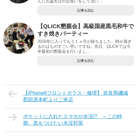
んにお誕生日のお祝いをして頂い...
記事を読む
【QLiCK懇親会】高級国産黒毛和牛で
すき焼きパーティー
2016年に入ってもう１ヵ月が経ちました。時が過ぎ
るのはものすごい早いですね。先日、QLiCKでは今
年最初の懇親会を行いまし...
記事を読む
【iPhone6フロントガラス・修理】 奈良県磯城
郡田原本町よりご来店
ポケットに入れたスマホが水没!? ～この時
期、気をつけたい水没対策