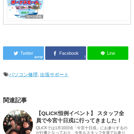
セール情報
error
パソコン修理
,
出張サポート
関連記事
【QLiCK恒例イベント】 スタッフ全
員で今宮十日戎に行ってきました！
QLiCKでは1月10日頃「今宮十日戎」にお参りするの
が行事となっており、今年もスタッフ全員でお参り