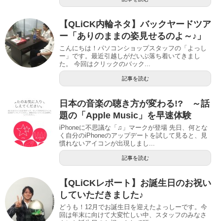
【QLiCK内輪ネタ】バックヤードツア
ー「ありのままの姿見せるのよ～♪」
こんにちは！パソコンショップスタッフの「よっし
ー」です。最近引越しがだいぶ落ち着いてきまし
た。 今回はクリックのバック...
記事を読む
日本の音楽の聴き方が変わる!? ～話
題の「Apple Music」を早速体験
iPhoneに不思議な「♫」マークが登場 先日、何とな
く自分のiPhoneのアップデートを試して見ると、見
慣れないアイコンが出現しまし...
記事を読む
【QLiCKレポート】お誕生日のお祝い
していただきました♪
どうも！12月でお誕生日を迎えたよっしーです。今
回は年末に向けて大変忙しい中、スタッフのみなさ