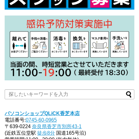
パソコンショップQLiCK香芝本店
電話番号:
0745-60-0965
〒639-0224
奈良県香芝市別所43-1
(近鉄五位堂駅
徒歩8分
国道165号沿)