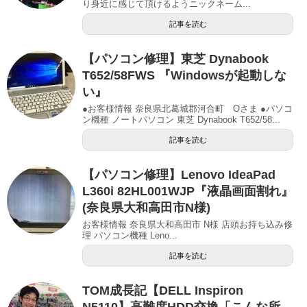
り身近に感じて頂けるようニックネーム...
記事を読む
【パソコン修理】東芝 Dynabook
T652/58FWS 『Windowsが起動しな
い』
●お客様情報 奈良県北葛城郡河合町 Oさま ●パソコ
ン機種 ノートパソコン 東芝 Dynabook T652/58...
記事を読む
【パソコン修理】Lenovo IdeaPad
L360i 82HL001WJP『液晶画面割れ』
(奈良県大和高田市N様)
お客様情報 奈良県大和高田市 N様 店頭お持ち込み修
理 パソコン機種 Leno...
記事を読む
TOM成長記【DELL Inspiron
N5110】高難度HDD交換「こんな所