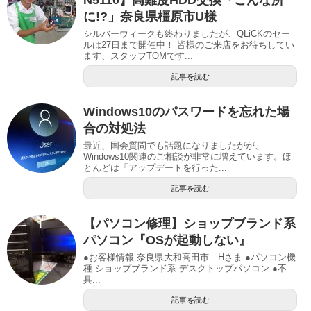
に!?」奈良県橿原市U様
シルバーウィークも終わりましたが、QLiCKのセー
ルは27日まで開催中！ 皆様のご来店をお待ちしてい
ます、スタッフTOMです...
記事を読む
Windows10のパスワードを忘れた場
合の対処法
最近、国会質問でも話題になりましたがが、
Windows10関連のご相談が非常に増えています。ほ
とんどは「アップデートを行った...
記事を読む
【パソコン修理】ショップブランド系
パソコン『OSが起動しない』
●お客様情報 奈良県大和高田市 Hさま ●パソコン機
種 ショップブランド系 デスクトップパソコン ●不
具...
記事を読む