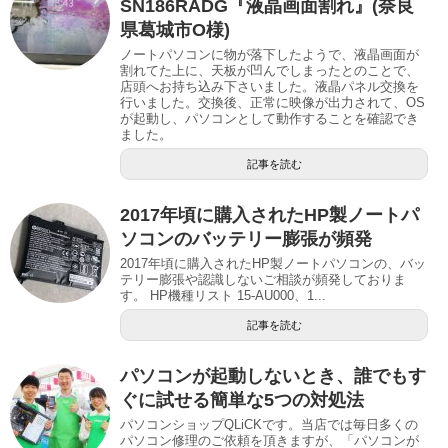
SN186RADG『液晶画面割れ』(奈良
県葛城市O様)
ノートパソコンに物が落下したようで、液晶画面が
割れてた上に、天板が凹んでしまったとのことで、
店頭へお持ち込み下さいました。液晶パネル交換を
行いました。交換後、正常に映像が出力されて、OS
が起動し、パソコンとして動作することを確認でき
ました。
記事を読む
2017年頃に購入されたHP製ノートパ
ソコンのバッテリー膨張が頻発
2017年頃に購入されたHP製ノートパソコンの、バッ
テリー膨張や認識しないご相談が頻発しておりま
す。 HP機種リスト 15-AU000、1...
記事を読む
パソコンが起動しないとき、誰でもす
ぐに試せる簡単な5つの対処法
パソコンショップQLiCKです。当店では毎日多くの
パソコン修理のご依頼を頂きますが、「パソコンが