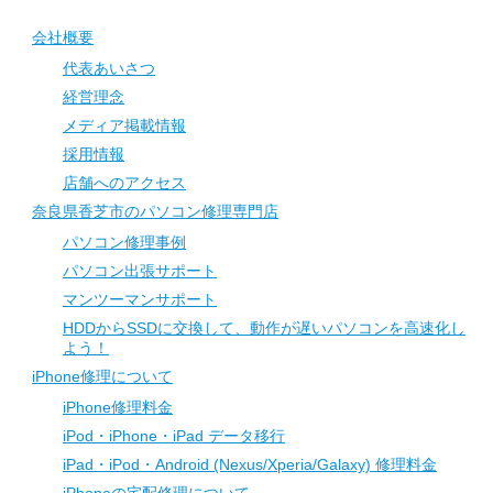
会社概要
代表あいさつ
経営理念
メディア掲載情報
採用情報
店舗へのアクセス
奈良県香芝市のパソコン修理専門店
パソコン修理事例
パソコン出張サポート
マンツーマンサポート
HDDからSSDに交換して、動作が遅いパソコンを高速化し
よう！
iPhone修理について
iPhone修理料金
iPod・iPhone・iPad データ移行
iPad・iPod・Android (Nexus/Xperia/Galaxy) 修理料金
iPhoneの宅配修理について