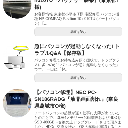
n010TU『バッテリー膨張』(東京都T
様)
お客様情報 東京都小平市 T様 宅配修理 パソコン機
種 HP COMPAQ Pavilion 10-n010TU (ノートパソコ
ン) 【...
記事を読む
急にパソコンが起動しなくなった! ト
ラブルQ&A【保存版】
パソコン修理でお持ち込み頂く症状で、トップクラ
スに多いのが「パソコンが急に起動しなくなった」
です。 一口に「起...
記事を読む
【パソコン修理】NEC PC-
SN186RADG『液晶画面割れ』(奈良
県葛城市O様)
ノートパソコンの起動が遅く仕事に支障が出ている
とのことで、DDR4メモリー+4GB増設およびHDDを
SSD 480GBへ交換の上アップグレードさせて頂きま
した。HDDに交換を行い、OSの起動を確認すること