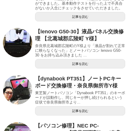
ができました。基本動作テストを行った上で不具合
がないか入念にチェックをさせていただきました。
記事を読む
【lenovo G50-30】液晶パネル交換修
理 【北葛城郡広陵町 Y様】
奈良県北葛城郡広陵町のY様より「液晶が割れて正常
に映らなくなった」とノートパソコン lenovo G50-
30 をお持ち込み頂きました ...
記事を読む
【dynabook PT351】ノートPCキー
ボード交換修理・奈良県御所市Y様
東芝製ノートパソコン「Dynabook PT351」のキーボ
ードが誤動作し、同じキーが押し続けられるという
症状で奈良県御所市より...
記事を読む
【パソコン修理】NEC PC-