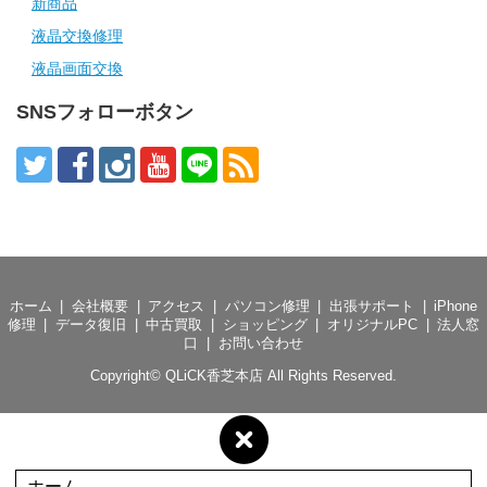
新商品
液晶交換修理
液晶画面交換
SNSフォローボタン
ホーム
会社概要
アクセス
パソコン修理
出張サポート
iPhone
修理
データ復旧
中古買取
ショッピング
オリジナルPC
法人窓
口
お問い合わせ
Copyright©
QLiCK香芝本店
All Rights Reserved.
ホーム