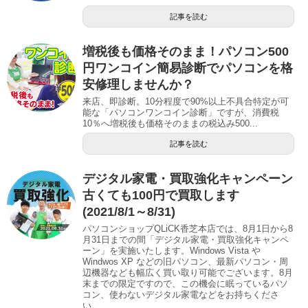
記事を読む
増税後も価格そのまま！パソコン500
円ワンコイン簡易診断でパソコンを格
安修理しませんか？
来店、即診断。10分程度で90%以上不具合特定が可
能な「パソコンワンコイン診断」ですが、消費税
10％へ増税後も価格そのままの税込み500...
記事を読む
デジタル家電・買取強化キャンペーン
古くても100円で買取します
(2021/8/1～8/31)
パソコンショップQLiCK香芝本店では、8月1日から8
月31日までの間「デジタル家電・買取強化キャンペ
ーン」を実施いたします。Windows Vista や
Windwos XP などの旧パソコン、最新パソコン・周
辺機器なども幅広く買い取り可能でございます。8月
末までの限定ですので、この機会に眠っているパソ
コン、使わないデジタル家電などをお持ちくださ
い。