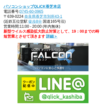
パソコンショップQLiCK香芝本店
電話番号:
0745-60-0965
〒639-0224
奈良県香芝市別所43-1
(近鉄五位堂駅
徒歩8分
国道165号沿)
営業時間:11:00 - 20:00 (年内無休)
新型ウイルス感染拡大防止対策として、19：00までの時
短営業とさせて頂きます
詳細＞