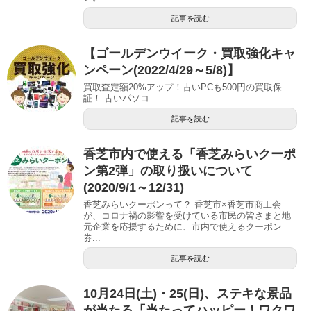
記事を読む
【ゴールデンウイーク・買取強化キャ
ンペーン(2022/4/29～5/8)】
買取査定額20%アップ！古いPCも500円の買取保
証！ 古いパソコ...
記事を読む
香芝市内で使える「香芝みらいクーポ
ン第2弾」の取り扱いについて
(2020/9/1～12/31)
香芝みらいクーポンって？ 香芝市×香芝市商工会
が、コロナ禍の影響を受けている市民の皆さまと地
元企業を応援するために、市内で使えるクーポン
券...
記事を読む
10月24日(土)・25(日)、ステキな景品
が当たる「当たってハッピー！ワクワ