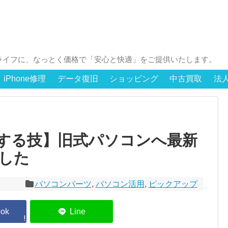
ライフに、なっとく価格で「安心と快適」をご提供いたします。
iPhone修理
データ復旧
ショッピング
中古買取
法
にする技】旧式パソコンへ最新
ました
パソコンパーツ
,
パソコン活用
,
ピックアップ