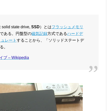
:
solid state drive,
SSD
）とは
フラッシュメモリ
である。円盤型の
磁気記録
方式である
ハードデ
ミュレート
することから、「ソリッドステートデ
る。
– Wikipedia