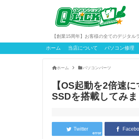
【創業15周年】お客様の全てのデジタル
ホーム
当店について
パソコン修理
ホーム
パソコンパーツ
【OS起動を2倍速
SSDを搭載してみ
error