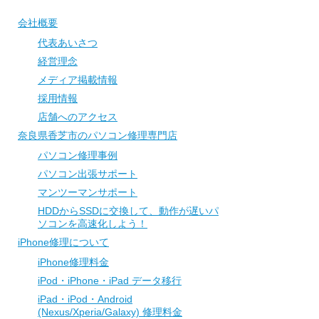
会社概要
代表あいさつ
経営理念
メディア掲載情報
採用情報
店舗へのアクセス
奈良県香芝市のパソコン修理専門店
パソコン修理事例
パソコン出張サポート
マンツーマンサポート
HDDからSSDに交換して、動作が遅いパ
ソコンを高速化しよう！
iPhone修理について
iPhone修理料金
iPod・iPhone・iPad データ移行
iPad・iPod・Android
(Nexus/Xperia/Galaxy) 修理料金