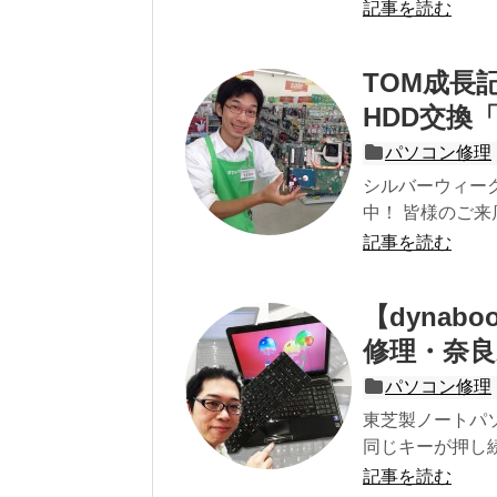
記事を読む
TOM成長記【
HDD交換
パソコン修理
シルバーウィーク
中！ 皆様のご来
記事を読む
【dynab
修理・奈良
パソコン修理
東芝製ノートパソコ
同じキーが押し続
記事を読む