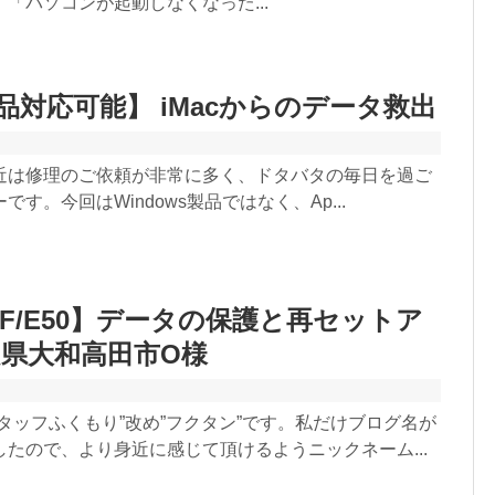
「パソコンが起動しなくなった...
製品対応可能】 iMacからのデータ救出
近は修理のご依頼が非常に多く、ドタバタの毎日を過ご
す。今回はWindows製品ではなく、Ap...
NF/E50】データの保護と再セットア
県大和高田市O様
タッフふくもり”改め”フクタン”です。私だけブログ名が
たので、より身近に感じて頂けるようニックネーム...