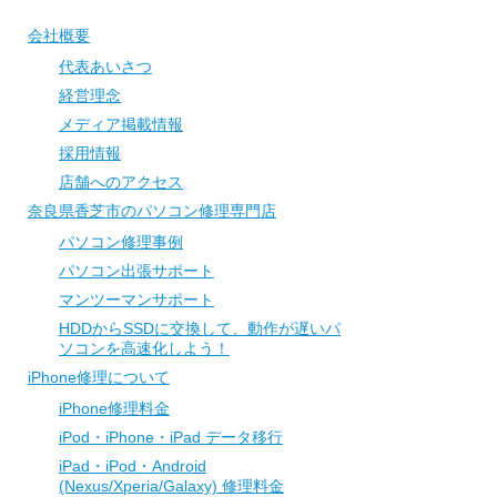
会社概要
代表あいさつ
経営理念
メディア掲載情報
採用情報
店舗へのアクセス
奈良県香芝市のパソコン修理専門店
パソコン修理事例
パソコン出張サポート
マンツーマンサポート
HDDからSSDに交換して、動作が遅いパ
ソコンを高速化しよう！
iPhone修理について
iPhone修理料金
iPod・iPhone・iPad データ移行
iPad・iPod・Android
(Nexus/Xperia/Galaxy) 修理料金