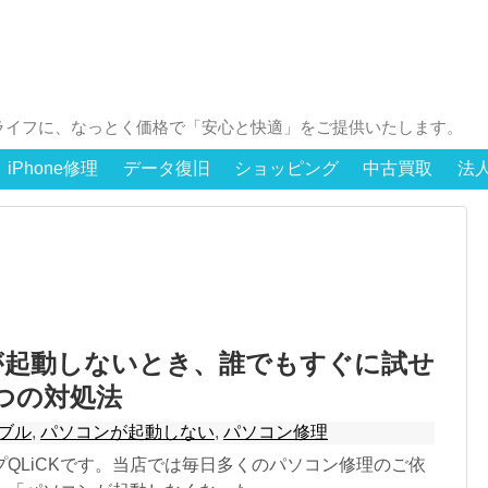
ライフに、なっとく価格で「安心と快適」をご提供いたします。
iPhone修理
データ復旧
ショッピング
中古買取
法
が起動しないとき、誰でもすぐに試せ
つの対処法
ラブル
,
パソコンが起動しない
,
パソコン修理
QLiCKです。当店では毎日多くのパソコン修理のご依