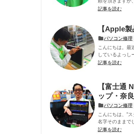
頼を頂きますが、
記事を読む
【Apple
パソコン修理
こんにちは。最
しているよっしーで
記事を読む
【富士通 
ップ・奈良
パソコン修理
こんにちは、”ス
名字そのままでし
記事を読む