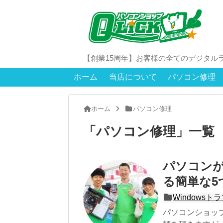
【創業15周年】お客様の全てのデジタル
ホーム
当店について
パソコン修理
ホーム
パソコン修理
「
パソコン修理
」
一覧
パソコン
る簡単な5
Windowsト
パソコンショップ