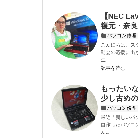
【NEC La
復元・奈良
パソコン修理
こんにちは、ス
動会の応援に出
生...
記事を読む
もったいない【
少し古めの
パソコン修理
最近「新しいパ
自作したパソコ
ん...