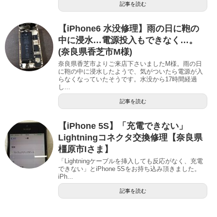
記事を読む
【iPhone6 水没修理】雨の日に鞄の
中に浸水…電源投入もできなく…。
(奈良県香芝市M様)
奈良県香芝市よりご来店下さいましたM様。雨の日
に鞄の中に浸水したようで、気がついたら電源が入
らなくなっていたそうです。水没から17時間経過
し...
記事を読む
【iPhone 5S】「充電できない」
Lightningコネクタ交換修理【奈良県
橿原市Iさま】
「Lightningケーブルを挿入しても反応がなく、充電
できない」とiPhone 5Sをお持ち込み頂きました。
iPh...
記事を読む