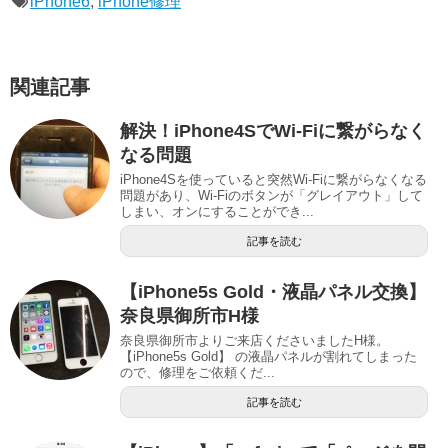
iPhone6
,
iPhone修理
関連記事
解決！iPhone4SでWi-Fiに繋がらなく
なる問題
iPhone4Sを使っていると突然Wi-Fiに繋がらなくなる
問題があり、Wi-Fiのボタンが「グレイアウト」して
しまい、オンにすることができ...
記事を読む
【iPhone5s Gold・液晶パネル交換】
奈良県御所市H様
奈良県御所市よりご来店くださいましたH様。
【iPhone5s Gold】 の液晶パネルが割れてしまった
ので、修理をご依頼くだ...
記事を読む