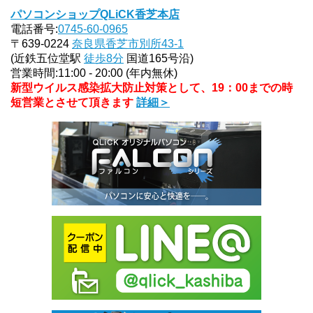
パソコンショップQLiCK香芝本店
電話番号:
0745-60-0965
〒639-0224
奈良県香芝市別所43-1
(近鉄五位堂駅
徒歩8分
国道165号沿)
営業時間:11:00 - 20:00 (年内無休)
新型ウイルス感染拡大防止対策として、19：00までの時
短営業とさせて頂きます
詳細＞