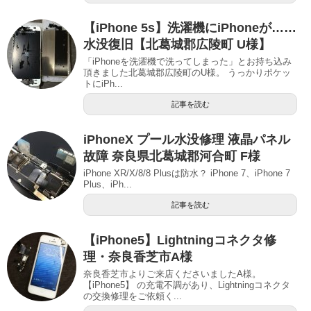
【iPhone 5s】洗濯機にiPhoneが……
水没復旧【北葛城郡広陵町 U様】
「iPhoneを洗濯機で洗ってしまった」とお持ち込み
頂きました北葛城郡広陵町のU様。 うっかりポケッ
トにiPh...
記事を読む
iPhoneX プール水没修理 液晶パネル
故障 奈良県北葛城郡河合町 F様
iPhone XR/X/8/8 Plusは防水？ iPhone 7、iPhone 7
Plus、iPh...
記事を読む
【iPhone5】Lightningコネクタ修
理・奈良香芝市A様
奈良香芝市よりご来店くださいましたA様。
【iPhone5】 の充電不調があり、Lightningコネクタ
の交換修理をご依頼く...