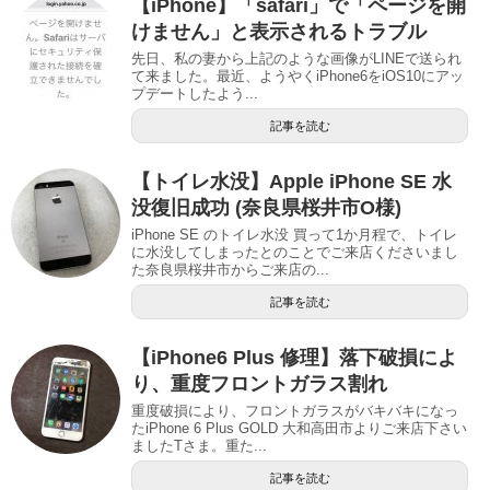
【iPhone】「safari」で「ページを開
けません」と表示されるトラブル
先日、私の妻から上記のような画像がLINEで送られ
て来ました。最近、ようやくiPhone6をiOS10にアッ
プデートしたよう...
記事を読む
【トイレ水没】Apple iPhone SE 水
没復旧成功 (奈良県桜井市O様)
iPhone SE のトイレ水没 買って1か月程で、トイレ
に水没してしまったとのことでご来店くださいまし
た奈良県桜井市からご来店の...
記事を読む
【iPhone6 Plus 修理】落下破損によ
り、重度フロントガラス割れ
重度破損により、フロントガラスがバキバキになっ
たiPhone 6 Plus GOLD 大和高田市よりご来店下さい
ましたTさま。重た...
記事を読む