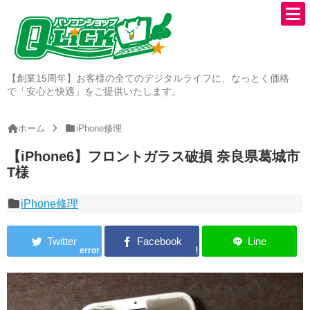
【創業15周年】お客様の全てのデジタルライフに、なっとく価格
で「安心と快適」をご提供いたします。
ホーム
iPhone修理
【iPhone6】フロントガラス破損 奈良県葛城市
T様
iPhone修理
error