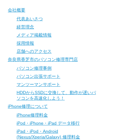
会社概要
代表あいさつ
経営理念
メディア掲載情報
採用情報
店舗へのアクセス
奈良県香芝市のパソコン修理専門店
パソコン修理事例
パソコン出張サポート
マンツーマンサポート
HDDからSSDに交換して、動作が遅いパ
ソコンを高速化しよう！
iPhone修理について
iPhone修理料金
iPod・iPhone・iPad データ移行
iPad・iPod・Android
(Nexus/Xperia/Galaxy) 修理料金