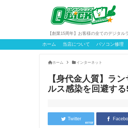
【創業15周年】お客様の全てのデジタル
ホーム
当店について
パソコン修理
ホーム
インターネット
【身代金人質】ラン
ルス感染を回避する
error