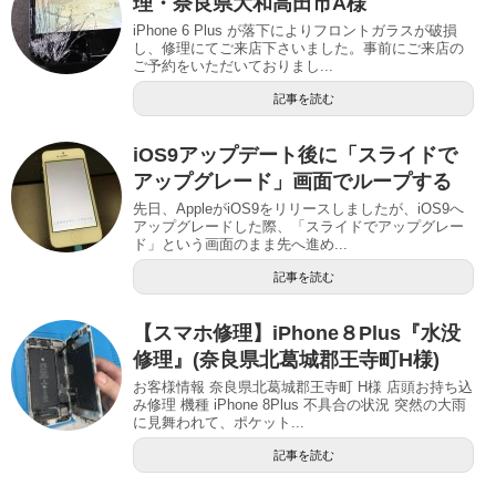
理・奈良県大和高田市A様
iPhone 6 Plus が落下によりフロントガラスが破損
し、修理にてご来店下さいました。事前にご来店の
ご予約をいただいておりまし...
記事を読む
iOS9アップデート後に「スライドで
アップグレード」画面でループする
先日、AppleがiOS9をリリースしましたが、iOS9へ
アップグレードした際、「スライドでアップグレー
ド」という画面のまま先へ進め...
記事を読む
【スマホ修理】iPhone８Plus『水没
修理』(奈良県北葛城郡王寺町H様)
お客様情報 奈良県北葛城郡王寺町 H様 店頭お持ち込
み修理 機種 iPhone 8Plus 不具合の状況 突然の大雨
に見舞われて、ポケット...
記事を読む