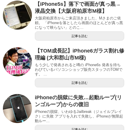
【iPhone5s】落下で画面が真っ黒→
液晶交換【大阪府柏原市M様】
大阪府柏原市からご来店頂きました、Mさまのご依
頼。 「iPhoneを落としたら画面のほとんどが真っ黒
になって映らない」とのこ...
記事を読む
【TOM成長記】iPhone6ガラス割れ修
理編 (大和郡山市M様)
もう少しで発表されると噂の iPhone6s 発表を待ち
わびているパソコンショップ販売スタッフのTOMで
す。 ...
記事を読む
iPhoneの脱獄に失敗…起動ループ(リ
ンゴループ)からの復旧
iPhoneの脱獄、いわゆるJailbreak（ジェイルブレイ
ク）に失敗 アプリを入れて失敗し、iPhoneが無限起
動ルー...
記事を読む