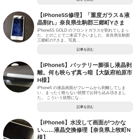
【iPhone5S修理】「重度ガラス＆液
晶割れ」奈良県生駒郡三郷町Yさま
iPhone5S GOLD のフロントガラスが割れてしまっ
た、とのことでご来店下さいました、奈良県生駒郡
三郷町のYさま。写真...
記事を読む
【iPhone5】バッテリー膨張し液晶剥
離。何も映らず真っ暗【大阪府柏原市
H様】
iPhone5 の液晶画面がフレームから剥離してしま
い、まったく映らない状態でお持ち込み頂きまし
た。 こういう状態にな...
記事を読む
【iPhone6】水没して画面がつかな
い……液晶交換修理【奈良県上牧町N
様】