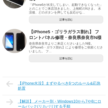
「iPhone6が水没してしまい、起動できなくなった」
とのことでご来店頂きました、上牧町のNさま。 水
没後、どのボタンを押しても反応がな...
記事を読む
【iPhone5・ゴリラガラス割れ】 フ
ロントパネル修理・奈良県奈良市N様
奈良県奈良市よりご来店くださいましたN様。
【iPhone5・ガラス割れ】により修理をご依頼くださ
いました。 フ...
記事を読む
【iPhone水没】まずやるべき6つのルール&応急
処置
【解説】 メーカー別・Windows10から7や8にロ
ールバック(リカバリ)する手順