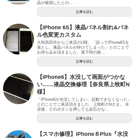
晶が破損したとの...
記事を読む
【iPhone 6S】液晶パネル割れ&パネ
ル色変更カスタム
大和高田市からご来店のU様。「誤ってiPhone6Sを
落とし、液晶パネルが砕けてしまった」とのことで
お持ち込み頂きました。落下時の衝...
記事を読む
【iPhone6】水没して画面がつかな
い……液晶交換修理【奈良県上牧町N
様】
「iPhone6が水没してしまい、起動できなくなった」
とのことでご来店頂きました、上牧町のNさま。 水
没後、どのボタンを押しても反応がな...
記事を読む
【スマホ修理】iPhone８Plus『水没