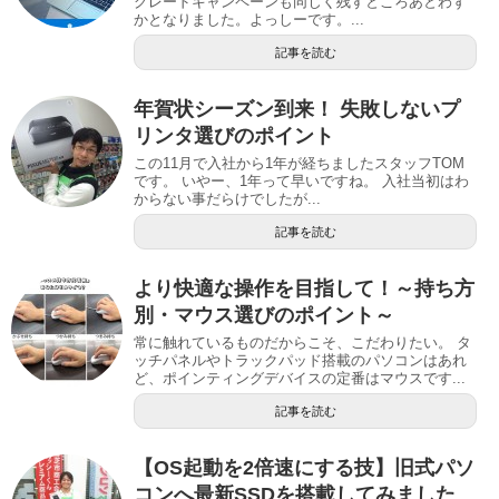
グレードキャンペーンも同じく残すところあとわず
かとなりました。よっしーです。...
記事を読む
年賀状シーズン到来！ 失敗しないプ
リンタ選びのポイント
この11月で入社から1年が経ちましたスタッフTOM
です。 いやー、1年って早いですね。 入社当初はわ
からない事だらけでしたが...
記事を読む
より快適な操作を目指して！～持ち方
別・マウス選びのポイント～
常に触れているものだからこそ、こだわりたい。 タ
ッチパネルやトラックパッド搭載のパソコンはあれ
ど、ポインティングデバイスの定番はマウスです...
記事を読む
【OS起動を2倍速にする技】旧式パソ
コンへ最新SSDを搭載してみました