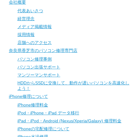
会社概要
代表あいさつ
経営理念
メディア掲載情報
採用情報
店舗へのアクセス
奈良県香芝市のパソコン修理専門店
パソコン修理事例
パソコン出張サポート
マンツーマンサポート
HDDからSSDに交換して、動作が遅いパソコンを高速化し
よう！
iPhone修理について
iPhone修理料金
iPod・iPhone・iPad データ移行
iPad・iPod・Android (Nexus/Xperia/Galaxy) 修理料金
iPhoneの宅配修理について
iPhone水没修理