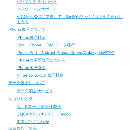
パソコン出張サポート
マンツーマンサポート
HDDからSSDに交換して、動作が遅いパソコンを高速化し
よう！
iPhone修理について
iPhone修理料金
iPod・iPhone・iPad データ移行
iPad・iPod・Android (Nexus/Xperia/Galaxy) 修理料金
iPhoneの宅配修理について
iPhone水没修理
Nintendo Switch 修理料金
データ復旧について
データ消去サービス
ショッピング
DJI ドローン 販売価格表
QLiCKオリジナルPC・Falcon
中古パソコン販売
中古買取・販売