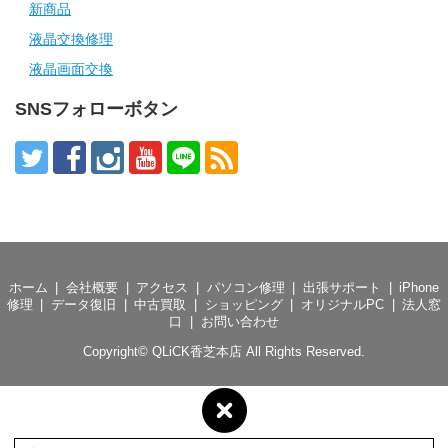
新商品
液晶交換修理
液晶画面交換
SNSフォローボタン
ホーム
会社概要
アクセス
パソコン修理
出張サポート
iPhone
修理
データ復旧
中古買取
ショッピング
オリジナルPC
法人窓
口
お問い合わせ
Copyright©
QLiCK香芝本店
All Rights Reserved.