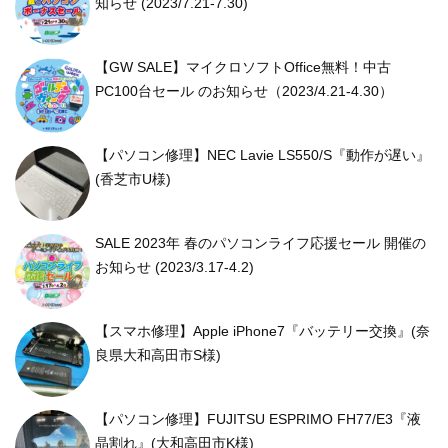
知らせ (2023/7.21-7.30)
【GW SALE】マイクロソフトOffice無料！中古
PC100台セール のお知らせ（2023/4.21-4.30）
【パソコン修理】NEC Lavie LS550/S『動作が遅い』
(香芝市U様)
SALE 2023年 春のパソコンライフ応援セール 開催の
お知らせ (2023/3.17-4.2)
【スマホ修理】Apple iPhone7『バッテリー交換』(奈
良県大和高田市S様)
【パソコン修理】FUJITSU ESPRIMO FH77/E3『液
晶割れ』(大和高田市K様)