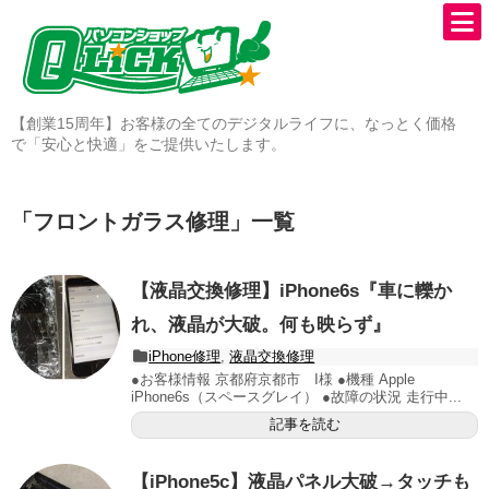
【創業15周年】お客様の全てのデジタルライフに、なっとく価格
で「安心と快適」をご提供いたします。
「
フロントガラス修理
」
一覧
【液晶交換修理】iPhone6s『車に轢か
れ、液晶が大破。何も映らず』
iPhone修理
,
液晶交換修理
●お客様情報 京都府京都市 I様 ●機種 Apple
iPhone6s（スペースグレイ） ●故障の状況 走行中...
記事を読む
【iPhone5c】液晶パネル大破→タッチも