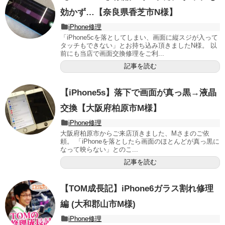
効かず…【奈良県香芝市N様】
iPhone修理
「iPhone5cを落としてしまい、画面に縦スジが入って
タッチもできない」とお持ち込み頂きましたN様。 以
前にも当店で画面交換修理をご利...
記事を読む
【iPhone5s】落下で画面が真っ黒→液晶
交換【大阪府柏原市M様】
iPhone修理
大阪府柏原市からご来店頂きました、Mさまのご依
頼。 「iPhoneを落としたら画面のほとんどが真っ黒に
なって映らない」とのこ...
記事を読む
【TOM成長記】iPhone6ガラス割れ修理
編 (大和郡山市M様)
iPhone修理